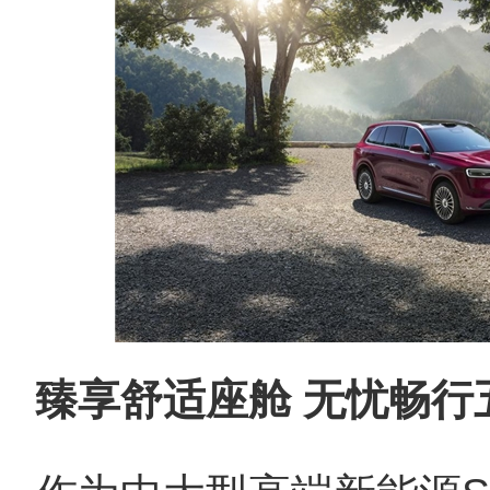
臻享舒适座舱 无忧畅行