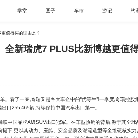
学堂
圈子
车市
游记
约
博越更值得买的理由是？
 全新瑞虎7 PLUS比新博越更值
。看了一圈,奇瑞又是各大车企中的“优等生”!一季度,奇瑞控股
瑞出口255,465辆,持续保持中国汽车出口第一。
联中国品牌A级SUV出口冠军。在车型热销的背后,源于其全球
因的前提下,更以其动力、座舱、安全品质及潮流造型等全维硬核实力