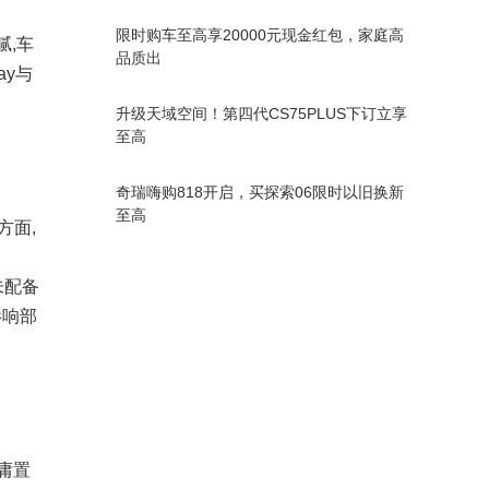
限时购车至高享20000元现金红包，家庭高
腻,车
品质出
ay与
升级天域空间！第四代CS75PLUS下订立享
至高
奇瑞嗨购818开启，买探索06限时以旧换新
至高
方面,
未配备
影响部
庸置