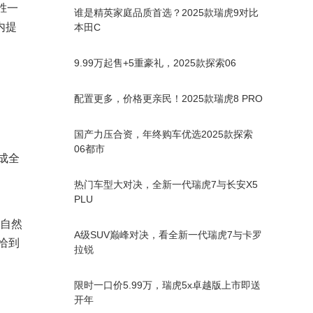
胜一
谁是精英家庭品质首选？2025款瑞虎9对比
内提
本田C
9.99万起售+5重豪礼，2025款探索06
配置更多，价格更亲民！2025款瑞虎8 PRO
国产力压合资，年终购车优选2025款探索
06都市
成全
热门车型大对决，全新一代瑞虎7与长安X5
PLU
坐自然
A级SUV巅峰对决，看全新一代瑞虎7与卡罗
恰到
拉锐
限时一口价5.99万，瑞虎5x卓越版上市即送
开年