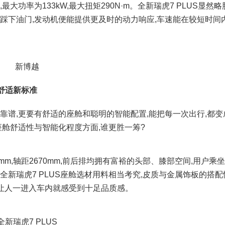
大功率为133kW,最大扭矩290N·m。全新瑞虎7 PLUS显然略
前踩下油门,发动机便能提供更及时的动力响应,车速能在较短时间
新博越
义舒适新标准
谱,更要有舒适的座舱和聪明的智能配置,能把每一次出行,都变
座舱舒适性与智能化程度方面,谁更胜一筹?
695mm,轴距2670mm,前后排均拥有富裕的头部、膝部空间,用户乘
全新瑞虎7 PLUS座舱选材用料相当考究,皮质与金属饰板的搭配
,让人一进入车内就感受到十足品质感。
全新瑞虎7 PLUS