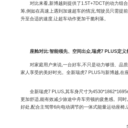
对比来看,新博越则提供了1.5T+7DCT的动力组合,最
筹,例如在高速上遇到加速超车的情况,驾驶员只需提
升至合适的速度,让超车动作更加干脆利落。
座舱对比:
智能领先
、
空间出众,瑞虎7 PLUS定
对家庭用户来说,一台好车,不只是动力够强、品质靠
家人享受的美好时光。全新瑞虎7 PLUS与新博越,在
全新瑞虎7 PLUS,其车身尺寸为4530*1862*1
更加舒适,能有效减少旅途中舟车劳顿的疲惫感。同时,
好处,配合主驾带6向电动调节的一体式能量运动座椅