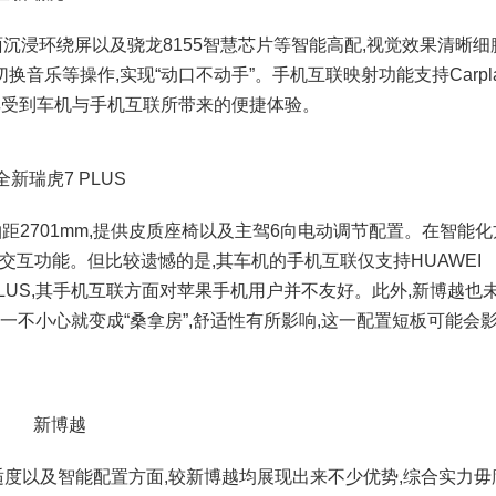
面沉浸环绕屏以及骁龙8155智慧芯片等智能高配,视觉效果清晰细
音乐等操作,实现“动口不动手”。手机互联映射功能支持Carpl
都能享受到车机与手机互联所带来的便捷体验。
全新瑞虎7 PLUS
,轴距2701mm,提供皮质座椅以及主驾6向电动调节配置。在智能化
语音交互功能。但比较遗憾的是,其车机的手机互联仅支持HUAWEI
新瑞虎7 PLUS,其手机互联方面对苹果手机用户并不友好。此外,新博越也
一不小心就变成“桑拿房”,舒适性有所影响,这一配置短板可能会
新博越
适度以及智能配置方面,较新博越均展现出来不少优势,综合实力毋