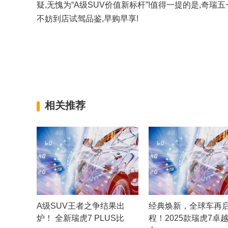
疑,无愧为“A级SUV价值新标杆”!值得一提的是,奇瑞五
不妨到店试驾品鉴,早购早享!
相关推荐
A级SUV王者之争结果出
经典焕新，全球车再
炉！ 全新瑞虎7 PLUS比
程！2025款瑞虎7卓