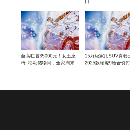
自
至高狂省35000元！女王座
15万级家用SUV真卷
椅+移动储物间，全家周末
2025款瑞虎9给合资