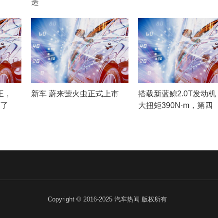
造
王，
新车 蔚来萤火虫正式上市
搭载新蓝鲸2.0T发动
打了
大扭矩390N·m，第四
Copyright © 2016-2025 汽车热闻 版权所有