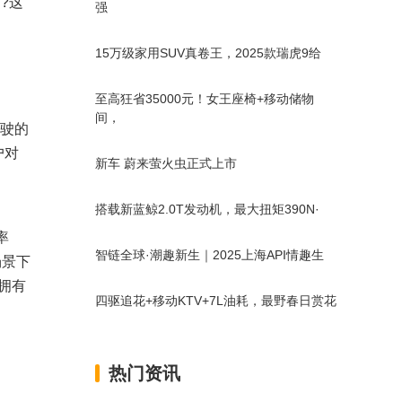
?这
强
15万级家用SUV真卷王，2025款瑞虎9给
至高狂省35000元！女王座椅+移动储物
间，
驶的
户对
新车 蔚来萤火虫正式上市
搭载新蓝鲸2.0T发动机，最大扭矩390N·
率
智链全球·潮趣新生｜2025上海API情趣生
场景下
在拥有
四驱追花+移动KTV+7L油耗，最野春日赏花
热门资讯