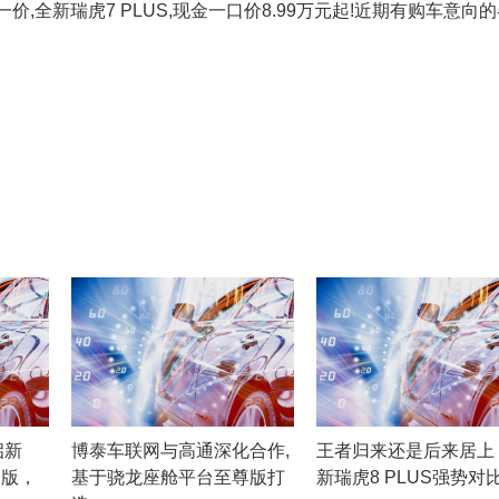
一价,全新瑞虎7 PLUS,现金一口价8.99万元起!近期有购车意向的
启新
博泰车联网与高通深化合作,
王者归来还是后来居上
越版，
基于骁龙座舱平台至尊版打
新瑞虎8 PLUS强势对