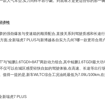
是一款人气车型,实力同样不容小觑。到底谁才是更适合你的那一辆
经济性
的强劲爆发与变速箱的顺滑配合,直接关系到驾驶质感和长途行
方面,全新瑞虎7 PLUS与新博越各自实力几何?哪一款更符合用
”与“鲲鹏1.6TGDI+8AT”两款动力组合,其中鲲鹏1.6TGDI最大功
沛,用户不仅可以在城区感受轻快自如的驾驶体验,在高速、长途等出行
一提的是,新车WLTC综合工况油耗最低为7.09L/100km,
全新瑞虎7 PLUS