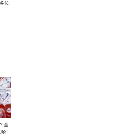
各位,
？全
比哈