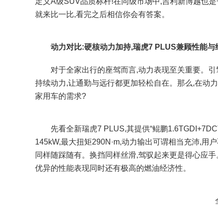
定义A级SUV品质标杆!在同级市场中,吉利新博越也
就来比一比,看完之后相信你会有答案。
动力对比:
硬核动力加持,瑞虎7 PLUS兼顾性能与
对于全家出行的座驾而言,动力表现至关重要。引擎
持续动力,让通勤与远行都更加轻松自在。那么,在动力
家用车的需求?
先看全新瑞虎7 PLUS,其提供“鲲鹏1.6TGDI+7DCT
145kW,最大扭矩290N·m,动力输出可谓相当充
同样随踩随有。换挡同样丝滑,驾驭起来更是得心应手。值得
优异的性能表现同时还有极高的燃油经济性。