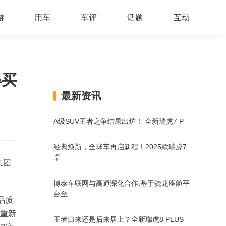
游
用车
车评
话题
互动
得买
最新资讯
A级SUV王者之争结果出炉！ 全新瑞虎7 P
经典焕新，全球车再启新程！2025款瑞虎7
卓
集团
博泰车联网与高通深化合作,基于骁龙座舱平
台至
品质
,重新
王者归来还是后来居上？全新瑞虎8 PLUS